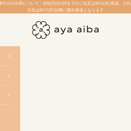
業中のの出荷について：8/9(日)23:59までのご注文は8/12(水)発送、そ
注文は8/17(月)以降に順次発送となります
愛波あや公式ストア