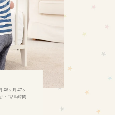
月
#6ヶ月
#7ヶ
ない
#活動時間