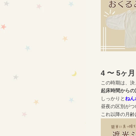
4 〜 5ヶ
この時期は、決
起床時間からの
しっかりと
ねん
昼夜の区別がつ
これ以降の月齢