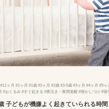
#11ヶ月
#1ヶ月
#1歳
#2ヶ月
#2歳
#3-5歳
#3ヶ月
#4ヶ月
#5ヶ
月
#おくるみ
#すぐ起きる
#夜泣き・夜間覚醒
#寝かしつけ
#寝
5歳 子どもが機嫌よく起きていられる時間