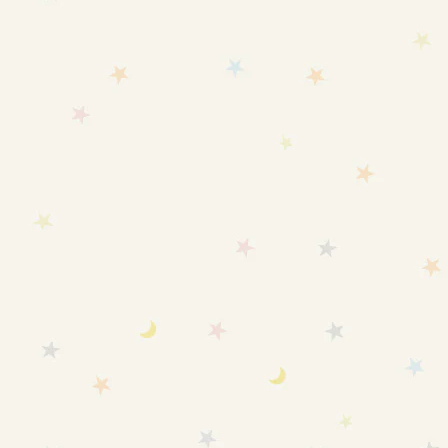
セール価格
セール価格
¥7,920
¥9,680
NEW!
カートに追加
カートに追加
【新生児～6ヶ月頃】愛波おく
【低体重児向け】愛波おくるみ
るみスリーパー®夏用 オーガニ
スリーパー® S 通年-春秋冬用
ックコットン
セール価格
¥8,980
セール価格
¥9,680