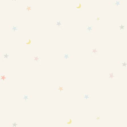
るみスリーパー® 通年-春秋冬
L オーガニックコットン
用 オーガニックコットン
セール価格
¥8,580
セール価格
¥9,680
(4.8)
NEW
NEW
カートに追加
カートに追加
【6ヶ月～1歳頃】愛波スリーパ
【2歳～5歳頃】愛波足つきスリ
ー オーガニックコットン
ーパー オーガニックコットン