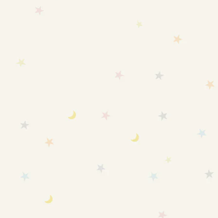
SOLD OUT
カートに追加
【旧バージョン】【2歳～5歳
【旧バージョン】【新生児～6
頃】愛波足つきスリーパー
ヶ月頃】愛波 おくるみスリー
パー® 通年-春秋冬用
セール価格
¥8,980
セール価格
¥8,980
(4.4)
(4.9)