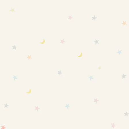
送料無料
送料無料
SOLD OUT
カートに追加
愛波スリーパーLと遮光シート
愛波足つきスリーパーと遮光シ
のセット
ートのセット
セール価格
セール価格
¥14,510
¥16,010
【新バージョン】愛波 おくる
みスリーパー® 通年-春秋冬用