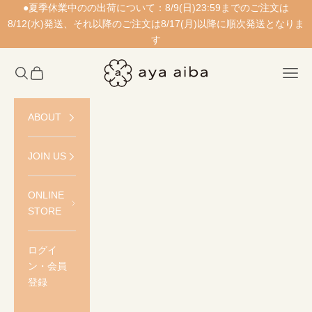
コンテンツへスキップ
●夏季休業中のの出荷について：8/9(日)23:59までのご注文は
8/12(水)発送、それ以降のご注文は8/17(月)以降に順次発送となりま
す
愛波あや公式ストア
検索を開く
カートを開く
メニ
ABOUT
JOIN US
ONLINE
STORE
ログイ
ン・会員
登録