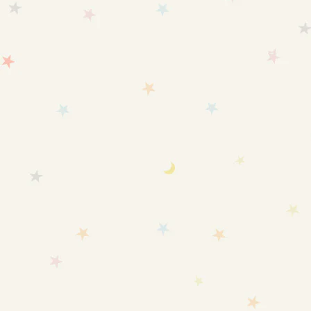
SOLD OUT
送料無料
カートに追加
【旧バージョン】【新生児～6
愛波スリーパーと遮光シートの
ヶ月頃】愛波おくるみスリーパ
セット
ー®夏用
セール価格
¥14,510
セール価格
¥8,980
(5.0)