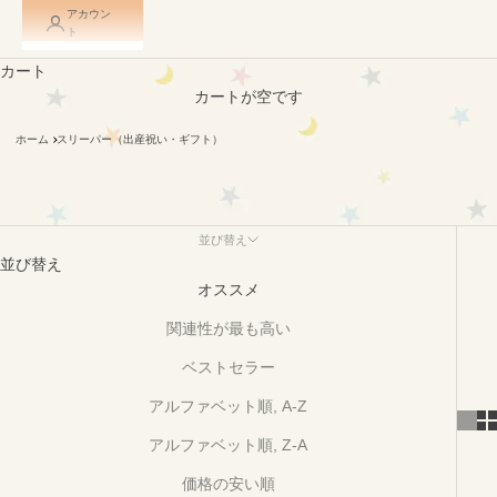
アカウン
ト
スリーパー（出産祝い・ギフト）
カート
カートが空です
出産祝いなど、ギフトとしてもおすすめなスリーパーシリーズ。
新生児期から幼児期まで豊富なサイズ展開で、全て日本製の同生
ホーム
スリーパー（出産祝い・ギフト）
地でのお作りなので、お子さまにストレスをかけることなくモデ
ルチェンジできます。
おくるみスリーパーは胎内環境を再現することで、赤ちゃんの快
適な眠りをサポートします。また、正しく使用することで「赤ち
並び替え
ゃんが正常な股関節の位置を保つことができ、股関節異形成や脱
並び替え
臼を引き起こさない商品」として国際機関から認証を受けていま
オススメ
す。
関連性が最も高い
ベストセラー
アルファベット順, A-Z
アルファベット順, Z-A
価格の安い順