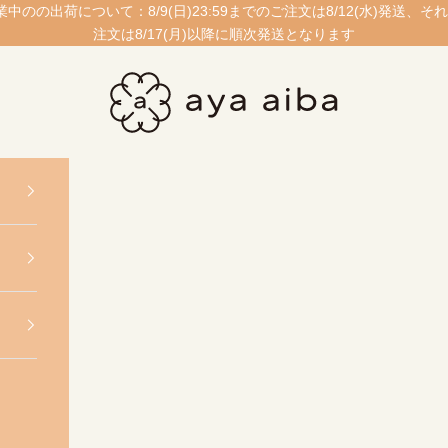
業中のの出荷について：8/9(日)23:59までのご注文は8/12(水)発送、そ
注文は8/17(月)以降に順次発送となります
愛波あや公式ストア