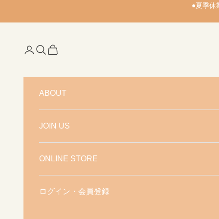
コンテンツへスキップ
●夏季休
アカウントページに移動する
検索を開く
カートを開く
ABOUT
JOIN US
ONLINE STORE
ログイン・会員登録