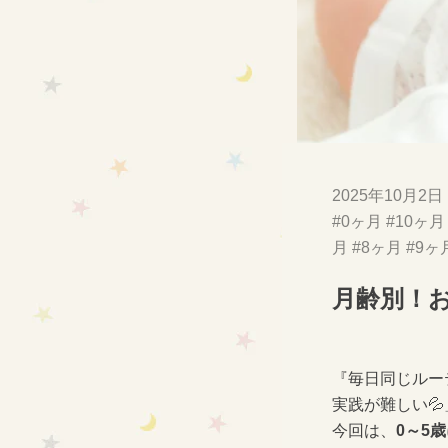
2025年10月2日
#0ヶ月
#10ヶ月
月
#8ヶ月
#9ヶ
月齢別！
『毎日同じルー
実践が難しい
今回は、
0～5