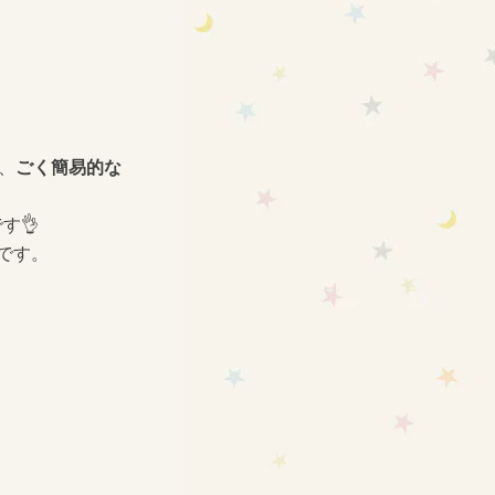
、
ごく簡易的な
す👌
です。