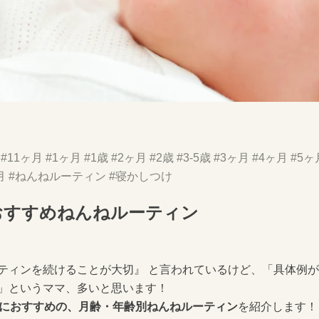
#11ヶ月
#1ヶ月
#1歳
#2ヶ月
#2歳
#3-5歳
#3ヶ月
#4ヶ月
#5ヶ
月
#ねんねルーティン
#寝かしつけ
おすすめねんねルーティン
ティンを続けることが大切』 と言われているけど、「具体例
」というママ、多いと思います！
歳におすすめの、月齢・年齢別ねんねルーティン
を紹介します！