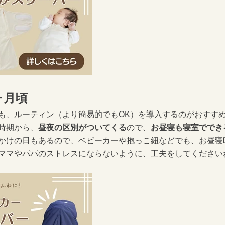
ヶ月頃
も、
ルーティン（より簡易的でもOK）を
導入するのがおすすめ
時期から、
昼夜の区別がついてくる
ので、
お昼寝も寝室ででき
かけの日もあるので、
ベビーカーや抱っこ紐などでも、
お昼寝
ママやパパのストレスにならないように、
工夫をしてくださいね