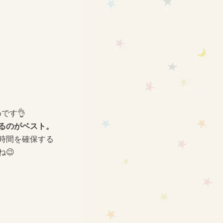
です👌
るのがベスト。
時間を確保する
😉