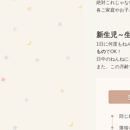
絶対これじゃない
各ご家庭やお子
新生児～生
1日に何度もね
もの
でOK！
日中のねんねに
また、この月齢