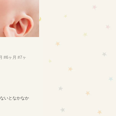
月
#6ヶ月
#7ヶ
がないとなかなか