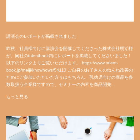
講演会のレポートが掲載されました
昨秋、社員様向けに講演会を開催してくださった株式会社明治様
が、同社のtalentbook内にレポートを掲載してくださいました！
以下のリンクよりご覧いただけます。 https://www.talent-
book.jp/meiji/knowhows/54119 ご自身のお子さんのねんね改善の
ためにご参加いただいた方々はもちろん、乳幼児向けの商品を多
数取扱う企業様ですので、セミナーの内容を商品開発...
もっと見る