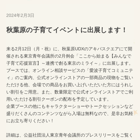
2024年2月3日
秋葉原の子育てイベントに出展します！
来る2月12日（月・祝）に、秋葉原UDXの
アキバスクエア
にて開
催される東京青年会議所の2月例会「ここから始まる【みんなで
子育て応援宣言】～連携で創る東京のミライ～」に出展します。
ブースでは、
オンライン相談サービスの「
愛波子育てコミュニテ
ィ
」のご案内、
公式オンラインストア
の一部商品の現物をご覧い
ただける他、会場での商品をお買い上げいただいた方にはうれし
い割引をご用意。また、数量限定で公式オンラインストアでご利
用いただける割引クーポンの配布を予定しています。
企業ブースの他にもキャラクターショーやトークセッションなど
盛りだくさんのコンテンツながら入場は無料なので、是非お気軽
にお立ち寄りください！
詳細は、公益社団法人東京青年会議所の
プレスリリース
をご覧く