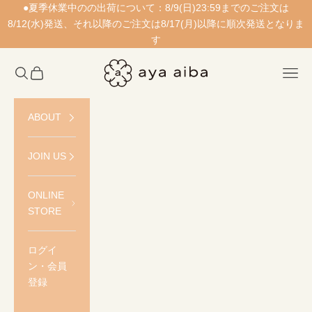
コンテンツへスキップ
●夏季休業中のの出荷について：8/9(日)23:59までのご注文は
8/12(水)発送、それ以降のご注文は8/17(月)以降に順次発送となりま
す
愛波あや公式ストア
検索を開く
カートを開く
メニ
ABOUT
JOIN US
ONLINE
STORE
ログイ
ン・会員
登録